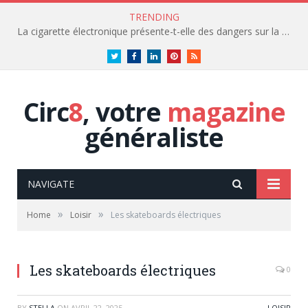
TRENDING
La cigarette électronique présente-t-elle des dangers sur la santé?
Twitter
Facebook
LinkedIn
Pinterest
RSS
Circ
8
, votre
magazine
généraliste
NAVIGATE
»
»
Home
Loisir
Les skateboards électriques
Les skateboards électriques
0
BY
STELLA
ON
AVRIL 22, 2025
LOISIR