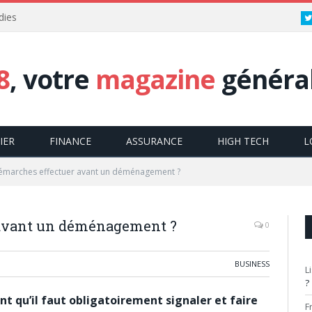
dies
8
, votre
magazine
général
IER
FINANCE
ASSURANCE
HIGH TECH
L
émarches effectuer avant un déménagement ?
 avant un déménagement ?
0
BUSINESS
L
?
 qu’il faut obligatoirement signaler et faire
F