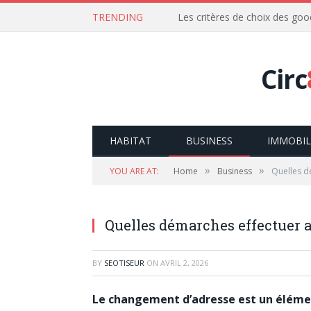
TRENDING
Les critères de choix des goo
Circ
HABITAT
BUSINESS
IMMOBIL
»
»
YOU ARE AT:
Home
Business
Quelles d
Quelles démarches effectuer
BY
SEOTISEUR
ON
AVRIL 2, 2026
Le changement d’adresse est un élément