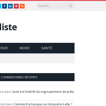
Twitter
Facebook
LinkedIn
Pinterest
RSS
iste
OISIR
MODE
SANTÉ
COMMENTAIRES RÉCENTS
isa
dans
Quel est l’intérêt du regroupement de prêts
redi
dans
Comment la banque se rémunère-t-elle ?