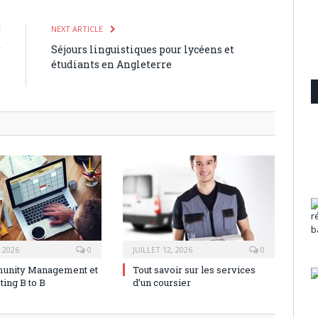
E
NEXT ARTICLE
r
Séjours linguistiques pour lycéens et
e
étudiants en Angleterre
?
, 2026
0
JUILLET 12, 2026
0
unity Management et
Tout savoir sur les services
ting B to B
d’un coursier