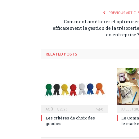
PREVIOUS ARTICL
Comment améliorer et optimise
efficacement la gestion de la trésoreri
en entreprise 
RELATED POSTS
AOÛT 7, 2026
0
JUILLET 28
Les critères de choix des
Le Comm
goodies
le marke