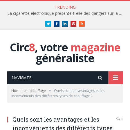
TRENDING
La cigarette électronique présente-t-elle des dangers sur la santé?
Twitter
Facebook
LinkedIn
Pinterest
RSS
Circ
8
, votre
magazine
généraliste
NAVIGATE
»
»
Home
chauffage
Quels sont les avantages et les
inconvénients des différents types de chauffage ?
Quels sont les avantages et les
0
inconvénients des différents types