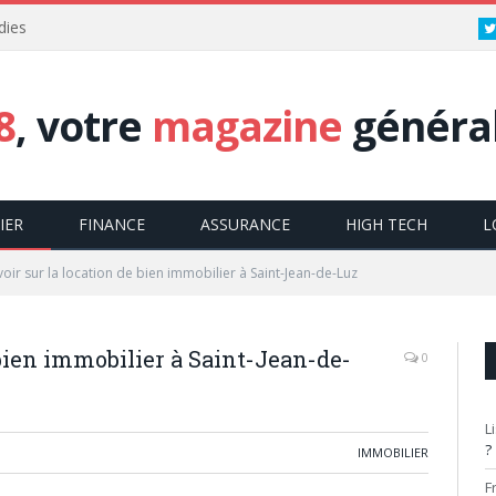
dies
8
, votre
magazine
général
IER
FINANCE
ASSURANCE
HIGH TECH
L
oir sur la location de bien immobilier à Saint-Jean-de-Luz
 bien immobilier à Saint-Jean-de-
0
L
?
IMMOBILIER
F