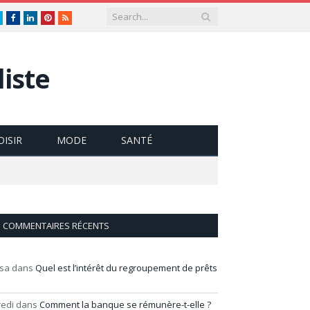
Twitter
Facebook
LinkedIn
Pinterest
RSS
iste
OISIR
MODE
SANTÉ
COMMENTAIRES RÉCENTS
isa
dans
Quel est l’intérêt du regroupement de prêts
redi
dans
Comment la banque se rémunère-t-elle ?