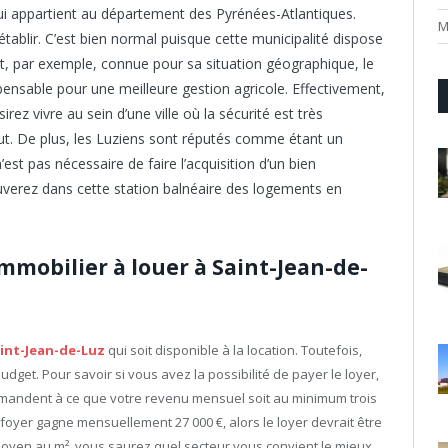
i appartient au département des Pyrénées-Atlantiques.
M
tablir. C’est bien normal puisque cette municipalité dispose
est, par exemple, connue pour sa situation géographique, le
ensable pour une meilleure gestion agricole. Effectivement,
rez vivre au sein d’une ville où la sécurité est très
faut. De plus, les Luziens sont réputés comme étant un
 n’est pas nécessaire de faire l’acquisition d’un bien
uverez dans cette station balnéaire des logements en
mobilier à louer à Saint-Jean-de-
aint-Jean-de-Luz
qui soit disponible à la location. Toutefois,
dget. Pour savoir si vous avez la possibilité de payer le loyer,
 demandent à ce que votre revenu mensuel soit au minimum trois
 foyer gagne mensuellement 27 000 €, alors le loyer devrait être
 moyen au m², vous saurez quel secteur vous convient le mieux.