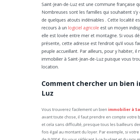
Saint-Jean-de-Luz est une commune française qu
Nombreuses sont les familles qui souhaitent s’y é
de quelques atouts indéniables . Cette localité 
recours à un
logiciel agricole
est un moyen indisp
elle est lovée entre mer et montagne. Si vous dési
présente, cette adresse est l’endroit qu’il vous 
peuple accueillant. Par ailleurs, pour y habiter, il
immobilier à Saint-Jean-de-Luz puisque vous tro
location.
Comment chercher un bien im
Luz
Vous trouverez facilement un bien
immobilier à S
avant toute chose, il faut prendre en compte votre bu
et cela sans difficulté, presque tous les bailleurs
fois égal au montant du loyer. Par exemple, si votre
de 9 000 €. En vous référant à ce budget et du prix