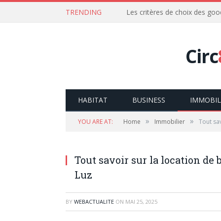
TRENDING
Les critères de choix des goo
Circ
HABITAT
BUSINESS
IMMOBIL
»
»
YOU ARE AT:
Home
Immobilier
Tout sav
Tout savoir sur la location de
Luz
BY
WEBACTUALITE
ON
MAI 25, 2025