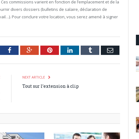
e. Ces commissions varient en fonction de l’emplacement et de la
ournir divers dossiers (bulletins de salaire, déclaration de
vail…). Pour conclure votre location, vous serez amené à signer
tter
Facebook
Google+
Pinterest
LinkedIn
Tumblr
Email
E
NEXT ARTICLE
n
Tout sur l’extension à clip
e
é