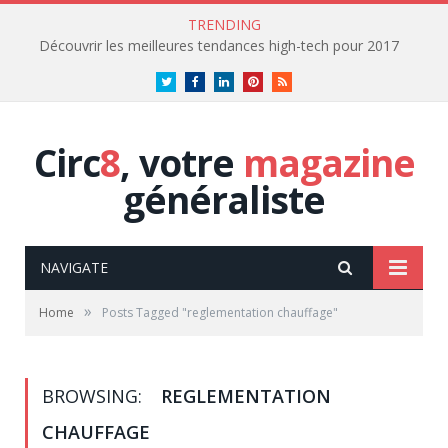
TRENDING
Découvrir les meilleures tendances high-tech pour 2017
Twitter
Facebook
LinkedIn
Pinterest
RSS
Circ
8
, votre
magazine
généraliste
NAVIGATE
»
Home
Posts Tagged "reglementation chauffage"
BROWSING:
REGLEMENTATION
CHAUFFAGE