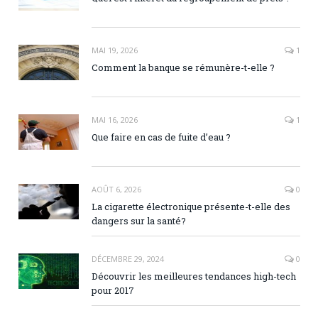
MAI 19, 2026
1
Comment la banque se rémunère-t-elle ?
MAI 16, 2026
1
Que faire en cas de fuite d’eau ?
AOÛT 6, 2026
0
La cigarette électronique présente-t-elle des
dangers sur la santé?
DÉCEMBRE 29, 2024
0
Découvrir les meilleures tendances high-tech
pour 2017