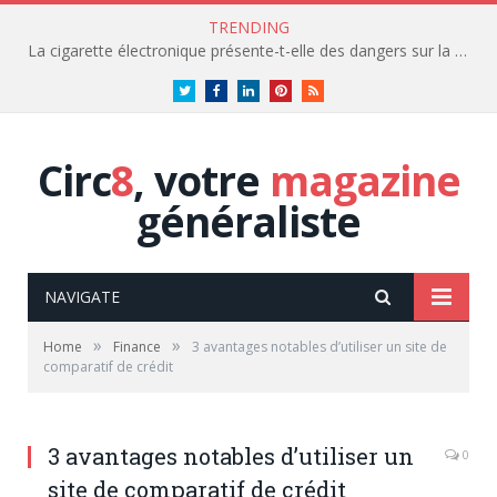
TRENDING
La cigarette électronique présente-t-elle des dangers sur la santé?
Twitter
Facebook
LinkedIn
Pinterest
RSS
Circ
8
, votre
magazine
généraliste
NAVIGATE
»
»
Home
Finance
3 avantages notables d’utiliser un site de
comparatif de crédit
3 avantages notables d’utiliser un
0
site de comparatif de crédit