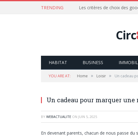
TRENDING
Les critères de choix des goo
Circ
HABITAT
BUSINESS
IMMOBIL
»
»
YOU ARE AT:
Home
Loisir
Un cadeau po
Un cadeau pour marquer une 
BY
WEBACTUALITE
ON
JUIN 5, 2025
En devenant parents, chacun de nous passe du s