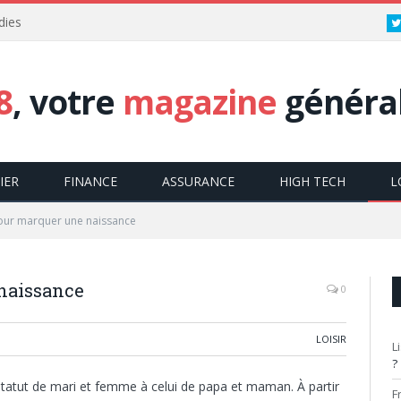
dies
8
, votre
magazine
général
IER
FINANCE
ASSURANCE
HIGH TECH
L
ur marquer une naissance
naissance
0
LOISIR
L
?
tatut de mari et femme à celui de papa et maman. À partir
F