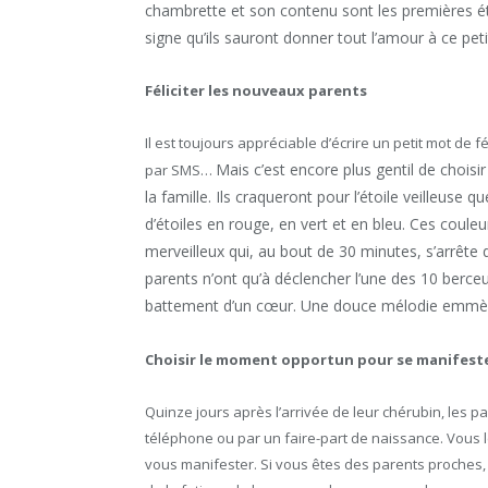
chambrette et son contenu sont les premières étre
signe qu’ils sauront donner tout l’amour à ce peti
Féliciter les nouveaux parents
Il est toujours appréciable d’écrire un petit mot de f
Mais c’est encore plus gentil de choisi
par SMS…
la famille. Ils craqueront pour l’étoile veilleuse 
d’étoiles en rouge, en vert et en bleu. Ces coule
merveilleux qui, au bout de 30 minutes, s’arrête 
parents n’ont qu’à déclencher l’une des 10 berceu
battement d’un cœur. Une douce mélodie emmèn
Choisir le moment opportun pour se manifeste
Quinze jours après l’arrivée de leur chérubin, les p
téléphone ou par un faire-part de naissance. Vous 
vous manifester. Si vous êtes des parents proches,