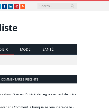
Twitter
Facebook
LinkedIn
Pinterest
RSS
iste
OISIR
MODE
SANTÉ
COMMENTAIRES RÉCENTS
isa
dans
Quel est l’intérêt du regroupement de prêts
redi
dans
Comment la banque se rémunère-t-elle ?