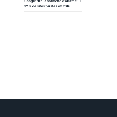
Google tire la sonnette d’alarme : +
32 % de sites piratés en 2016