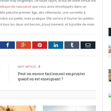
ester trop longtemps. De toute façon, le but de votre venue est
adeaux de naissance
que vous avez enveloppés dans un
ble peluche premier âge, des vêtements, une serviette à
ère est petite, mais pratique. Elle servira à fourrer les petites
nt tous les deux ont besoin, à tout moment, et à portée de main.
tter
Facebook
Google+
Pinterest
LinkedIn
Tumblr
Email
E
NEXT ARTICLE
n
Peut-on encore facilement emprunter
?
quand on est enseignant ?