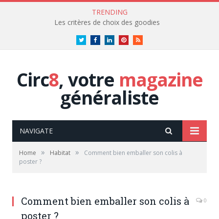
TRENDING
Les critères de choix des goodies
Twitter
Facebook
LinkedIn
Pinterest
RSS
Circ
8
, votre
magazine
généraliste
NAVIGATE
»
»
Home
Habitat
Comment bien emballer son colis à
poster ?
Comment bien emballer son colis à
0
poster ?