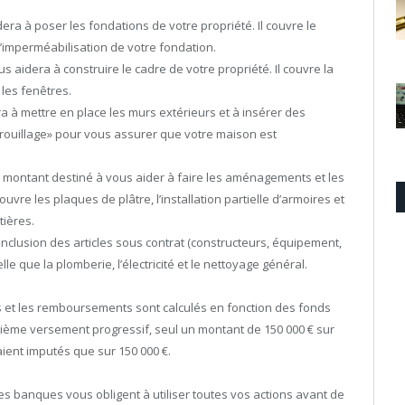
era à poser les fondations de votre propriété. Il couvre le
 l’imperméabilisation de votre fondation.
us aidera à construire le cadre de votre propriété. Il couvre la
 les fenêtres.
ra à mettre en place les murs extérieurs et à insérer des
rrouillage» pour vous assurer que votre maison est
’un montant destiné à vous aider à faire les aménagements et les
uvre les plaques de plâtre, l’installation partielle d’armoires et
tières.
conclusion des articles sous contrat (constructeurs, équipement,
elle que la plomberie, l’électricité et le nettoyage général.
rêts et les remboursements sont calculés en fonction des fonds
oisième versement progressif, seul un montant de 150 000 € sur
raient imputés que sur 150 000 €.
es banques vous obligent à utiliser toutes vos actions avant de