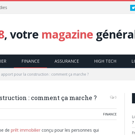
dies
8
, votre
magazine
général
IER
FINANCE
ASSURANCE
HIGH TECH
L
s apport pour la construction : comment ça marche ?
nstruction : comment ça marche ?
0
FINANCE
L
?
ype de
prêt immobilier
conçu pour les personnes qui
F