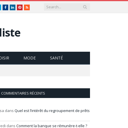
Twitter
Facebook
LinkedIn
Pinterest
RSS
iste
OISIR
MODE
SANTÉ
COMMENTAIRES RÉCENTS
isa
dans
Quel est l’intérêt du regroupement de prêts
redi
dans
Comment la banque se rémunère-t-elle ?