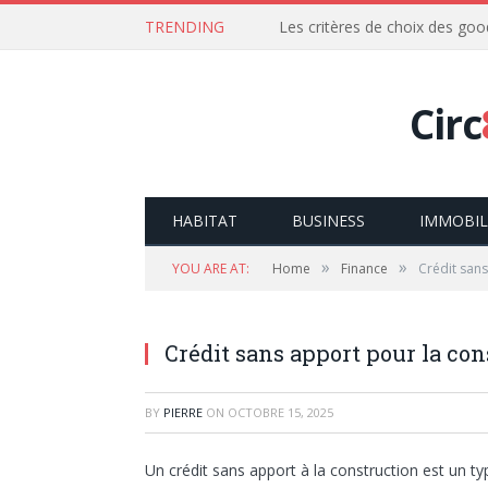
TRENDING
Les critères de choix des goo
Circ
HABITAT
BUSINESS
IMMOBIL
»
»
YOU ARE AT:
Home
Finance
Crédit san
Crédit sans apport pour la co
BY
PIERRE
ON
OCTOBRE 15, 2025
Un crédit sans apport à la construction est un t