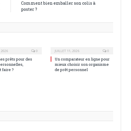
e
Comment bien emballer son colis à
e
poster ?
, 2026
0
JUILLET 11, 2026
0
des prêts pour des
Un comparateur en ligne pour
personnelles,
mieux choisir son organisme
faire ?
de prêt personnel