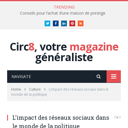
TRENDING
Conseils pour l’achat d’une maison de prestige
Twitter
Facebook
LinkedIn
Pinterest
RSS
Circ
8
, votre
magazine
généraliste
NAVIGATE
»
»
Home
Culture
L’impact des réseaux sociaux dans le
monde de la politique
L’impact des réseaux sociaux dans
0
le monde de la politique