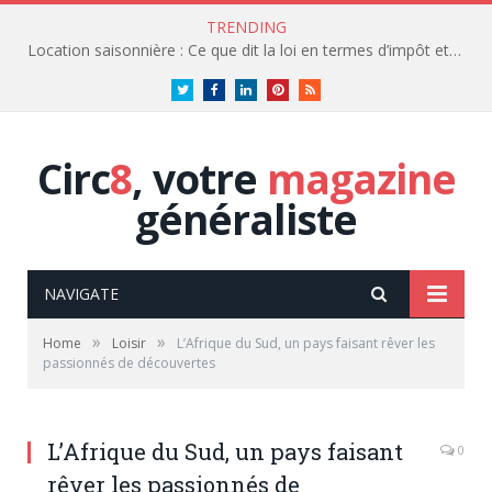
TRENDING
Location saisonnière : Ce que dit la loi en termes d’impôt et de fiscalité
Twitter
Facebook
LinkedIn
Pinterest
RSS
Circ
8
, votre
magazine
généraliste
NAVIGATE
»
»
Home
Loisir
L’Afrique du Sud, un pays faisant rêver les
passionnés de découvertes
L’Afrique du Sud, un pays faisant
0
rêver les passionnés de