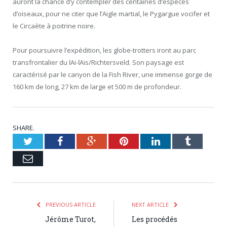
auront la chance d’y contempler des centaines d’espèces
d’oiseaux, pour ne citer que l’Aigle martial, le Pygargue vocifer et
le Circaète à poitrine noire.
Pour poursuivre l’expédition, les globe-trotters iront au parc
transfrontalier du ǀAi-ǀAis/Richtersveld. Son paysage est
caractérisé par le canyon de la Fish River, une immense gorge de
160 km de long, 27 km de large et 500 m de profondeur.
SHARE.
Twitter
Facebook
Google+
Pinterest
LinkedIn
Tumblr
Email
PREVIOUS ARTICLE
NEXT ARTICLE
Jérôme Turot,
Les procédés