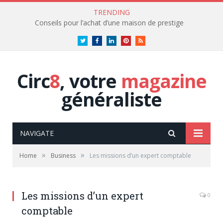
TRENDING
Conseils pour l’achat d’une maison de prestige
Twitter
Facebook
LinkedIn
Pinterest
RSS
Circ
8
, votre
magazine
généraliste
NAVIGATE
»
»
Home
Business
Les missions d’un expert comptable
Les missions d’un expert
0
comptable