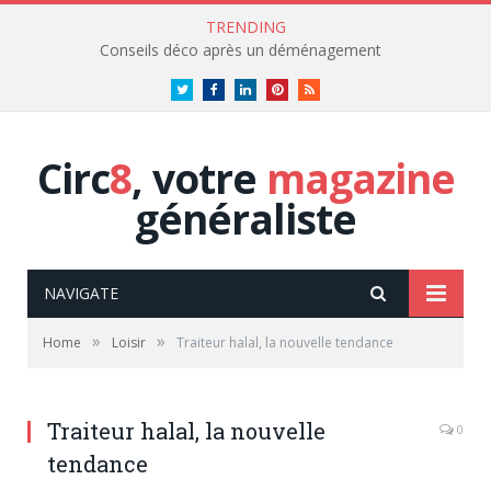
TRENDING
Conseils déco après un déménagement
Twitter
Facebook
LinkedIn
Pinterest
RSS
Circ
8
, votre
magazine
généraliste
NAVIGATE
»
»
Home
Loisir
Traiteur halal, la nouvelle tendance
Traiteur halal, la nouvelle
0
tendance