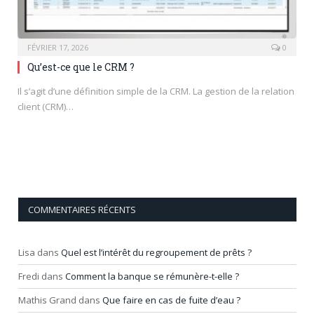
FÉVRIER 17, 2026
0
Qu’est-ce que le CRM ?
Il s’agit d’une définition simple de la CRM. La gestion de la relation
client (CRM)…
COMMENTAIRES RÉCENTS
Lisa
dans
Quel est l’intérêt du regroupement de prêts ?
Fredi
dans
Comment la banque se rémunère-t-elle ?
Mathis Grand
dans
Que faire en cas de fuite d’eau ?