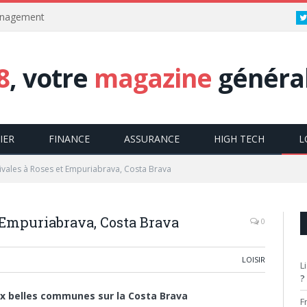
énagement
8
, votre
magazine
général
IER
FINANCE
ASSURANCE
HIGH TECH
L
ivales à Roses et Empuriabrava, Costa Brava
t Empuriabrava, Costa Brava
0
LOISIR
L
?
x belles communes sur la Costa Brava
F