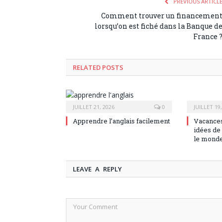
PREVIOUS ARTICL
Comment trouver un financemen
lorsqu’on est fiché dans la Banque d
France 
RELATED POSTS
JUILLET 21, 2026
0
JUILLET 19
Apprendre l’anglais facilement
Vacances
idées de 
le mond
LEAVE A REPLY