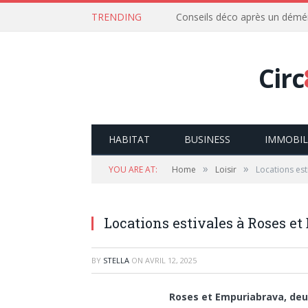
TRENDING
Conseils déco après un dém
Circ
HABITAT
BUSINESS
IMMOBIL
»
»
YOU ARE AT:
Home
Loisir
Locations est
Locations estivales à Roses e
BY
STELLA
ON
AVRIL 12, 2025
Roses et Empuriabrava, deu