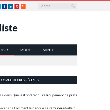
Twitter
Facebook
LinkedIn
Pinterest
RSS
iste
OISIR
MODE
SANTÉ
COMMENTAIRES RÉCENTS
isa
dans
Quel est l’intérêt du regroupement de prêts
redi
dans
Comment la banque se rémunère-t-elle ?