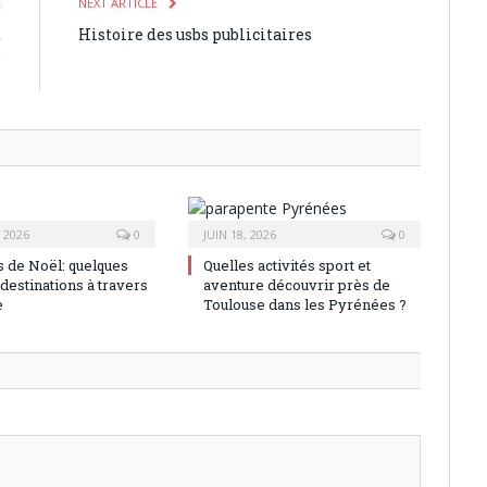
E
NEXT ARTICLE
t
Histoire des usbs publicitaires
e
?
, 2026
0
JUIN 18, 2026
0
 de Noël: quelques
Quelles activités sport et
destinations à travers
aventure découvrir près de
e
Toulouse dans les Pyrénées ?