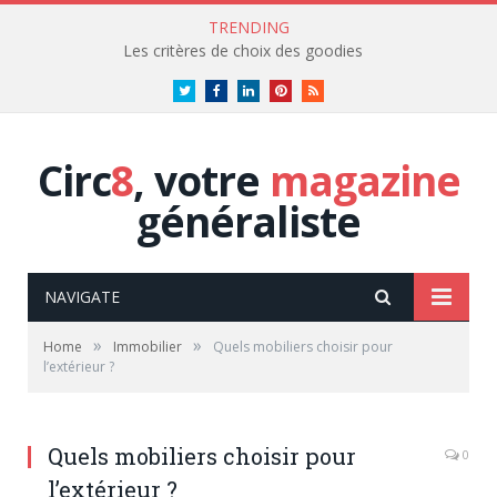
TRENDING
Les critères de choix des goodies
Twitter
Facebook
LinkedIn
Pinterest
RSS
Circ
8
, votre
magazine
généraliste
NAVIGATE
»
»
Home
Immobilier
Quels mobiliers choisir pour
l’extérieur ?
Quels mobiliers choisir pour
0
l’extérieur ?