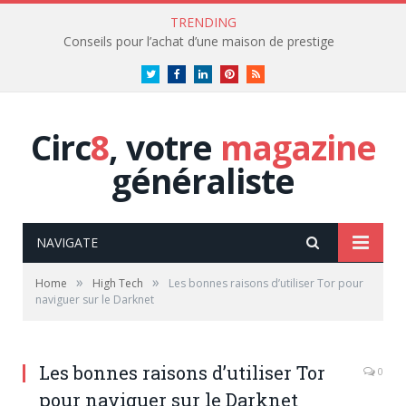
TRENDING
Conseils pour l’achat d’une maison de prestige
Twitter
Facebook
LinkedIn
Pinterest
RSS
Circ
8
, votre
magazine
généraliste
NAVIGATE
»
»
Home
High Tech
Les bonnes raisons d’utiliser Tor pour
naviguer sur le Darknet
Les bonnes raisons d’utiliser Tor
0
pour naviguer sur le Darknet