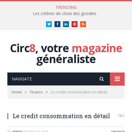
TRENDING
Les critères de choix des goodies
Twitter
Facebook
LinkedIn
Pinterest
RSS
Circ
8
, votre
magazine
généraliste
NAVIGATE
»
»
Home
Finance
Le credit consommation en détail
Le credit consommation en détail
0
BY
SMITH
ON
MAI 12, 2026
FINANCE