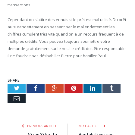
transactions.
Cependant on s’attire des ennuis si le prêt est mal utilisé. Du prêt
au surendettement en passant par le mal endettement les
chiffres cumulent très vite quand on a un recours fréquent à de
multiples crédits. Vous pouvez toujours soumettre votre
demande gratuitement sur le net. Le crédit doit être responsable,
il ne faudrait pas déshabiller Pierre pour habiller Paul.
SHARE.
Twitter
Facebook
Google+
Pinterest
LinkedIn
Tumblr
Email
PREVIOUS ARTICLE
NEXT ARTICLE
Virus Zika : la
Rentabiliser son